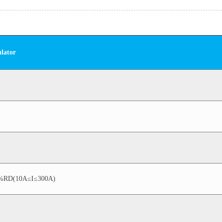
lator
%RD(10A≤I≤300A)