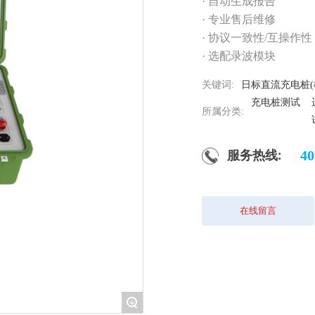
· 自动生成报告
· 专业售后维修
· 协议一致性/互操作性
· 选配录波模块
关键词:
日标直流充电桩(机)
充电桩测试
所属分类:
服务热线:
40
在线留言
+