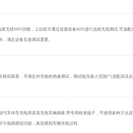
仪内置无线WiFi功能，上位机可通过连接设备WiFi进行远程无线测试:可
等，满足设备互操测试需要。
压模拟装置，可满足对充电机绝缘测试，测试电压接入范国广(选配高压反
动汽车传导充电用直流充电车辆插座;带专用校准端子，可使用多种方法进
导引电路模拟功能，真实模拟车辆充电过程。