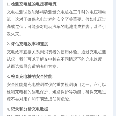
1. 检测充电桩的电压和电流
充电桩测试仪能够精确测量充电桩在工作时的电压和电
流，这对于确保充电过程的安全至关重要。假如电压过
高或过低，可能会对电动汽车的电池造成损害，甚至引
发火灾。
2. 评估充电效率和速度
充电效率直接关系到消费者的使用体验。通过充电桩测
试仪，我们可以了解充电桩在不同情况下的充电速度，
从而选择最合适的充电方案。
3. 检查充电桩的安全性能
安全性能是充电桩测试仪的重要检测项目之一。它可以
检测充电桩的漏电保护、短路保护等功能，确保充电过
程不会对用户和车辆造成任何危险。
4. 记录和分析充电数据