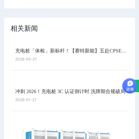
相关新闻
充电桩「体检」新标杆！【赛特新能】五赴CPSE，
破解行业测试难题
2026-05-27
留言咨询
冲刺 2026！充电桩 3C 认证倒计时 洗牌期合规破局
2026-01-27