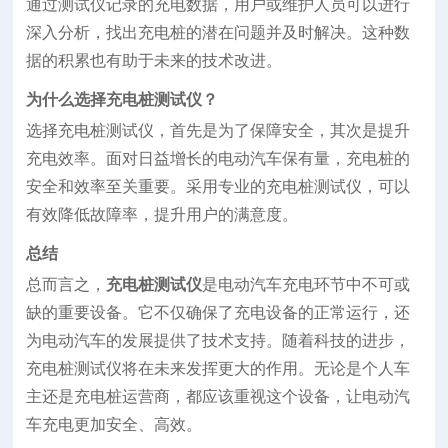
通过测试仪记录的充电数据，用户或维护人员可以进行
深入分析，找出充电桩的潜在问题并及时解决。这种数
据的积累也有助于未来的技术改进。
为什么选择充电桩测试仪？
选择充电桩测试仪，首先是为了保障安全，其次是提升
充电效率。面对日益增长的电动汽车保有量，充电桩的
安全和效率至关重要。采用专业的充电桩测试仪，可以
有效降低故障率，提升用户的满意度。
总结
总而言之，
充电桩测试仪
是电动汽车充电环节中不可或
缺的重要设备。它不仅确保了充电设备的正常运行，还
为电动汽车的发展提供了技术支持。随着科技的进步，
充电桩测试仪将在未来发挥更大的作用。无论是个人车
主还是充电桩运营商，都应该重视这个设备，让电动汽
车充电更加安全、高效。