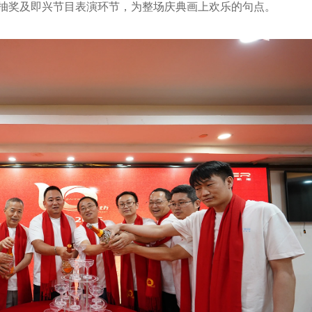
抽奖及即兴节目表演环节，为整场庆典画上欢乐的句点。