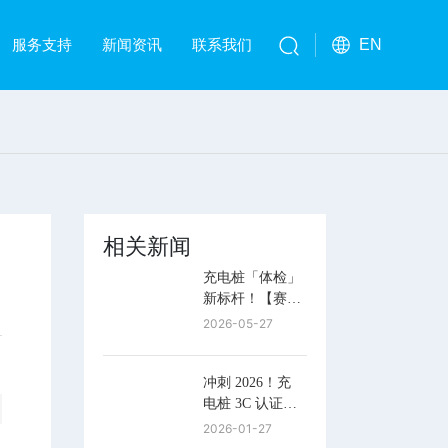
服务支持
新闻资讯
联系我们
EN
相关新闻
充电桩「体检」
新标杆！【赛特
新能】五赴CPS
2026-05-27
E，破解行业测
试难题
冲刺 2026！充
电桩 3C 认证倒
计时 洗牌期合
2026-01-27
规破局