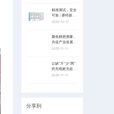
精准测试，安全
可靠 | 赛特新能
发布全新IEC智
2025-12-17
能负载
聚焦精密测量，
共促产业发展 |
赛特新能亮相高
2025-11-11
端国际计量交流
活动
让缺“斤”少“两”
的充电桩无处遁
形！
2025-11-11
分享到