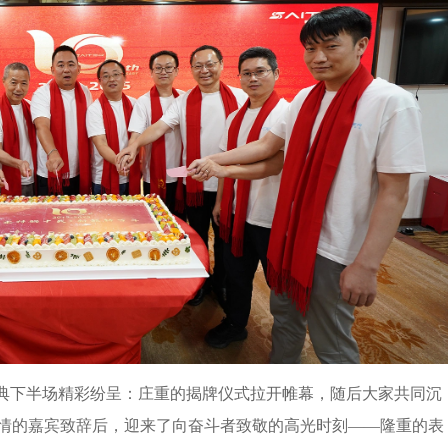
庆典下半场精彩纷呈：庄重的揭牌仪式拉开帷幕，随后大家共同沉
情的嘉宾致辞后，迎来了向奋斗者致敬的高光时刻——隆重的表