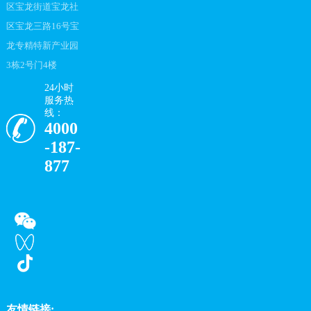
区宝龙街道宝龙社
区宝龙三路16号宝
龙专精特新产业园
3栋2号门4楼
24小时
服务热
线：
4000
-187-
877
友情链接: