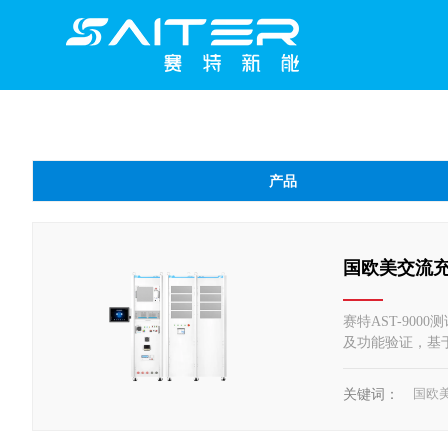
产品
国欧美交流充电
赛特AST-90
及功能验证，基于国标协议
1-23、IEC
试、产线测试等
国欧美
关键词：